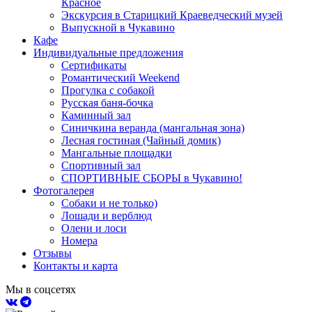
Красное
Экскурсия в Старицкий Краеведческий музей
Выпускной в Чукавино
Кафе
Индивидуальные предложения
Сертификаты
Романтический Weekend
Прогулка с собакой
Русская баня-бочка
Каминный зал
Синичкина веранда (мангальная зона)
Лесная гостиная (Чайный домик)
Мангальные площадки
Спортивный зал
СПОРТИВНЫЕ СБОРЫ в Чукавино!
Фотогалерея
Собаки и не только)
Лошади и верблюд
Олени и лоси
Номера
Отзывы
Контакты и карта
Мы в соцсетях