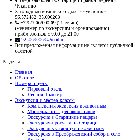
Тверская область, Старицкий район, деревня
Чукавино
Загородный комплекс отдыха «Чукавино»
56.572482, 35.000203
+7 925 069 00 69 (Telegram)
(менеджер по экскурсиям и бронированию)
приём звонков с 9.00 до 21.00
9250690069@mail.ru
Вся предложенная информация не является публичной
офертой
Разделы
Главная
Об отеле
Номера и цены
Парковый отель
Лесной Трактир
Экскурсии и мастер-классы
Комплексная экскурсия к животным
Мастер-классы для школьников
Экскурсия в Старицкие пещеры
Экскурсия-прогулка по Старице
Экскурсия в Старицкий монастырь
Экскурсия в Преображенский собор и село
Красное