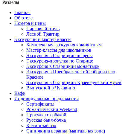
Разделы
Главная
Об отеле
Номера и цены
Парковый отель
Лесной Трактир
Экскурсии и мастер-классы
Комплексная экскурсия к животным
Мастер-классы для школьников
Экскурсия в Старицкие пещеры
Экскурсия-прогулка по Старице
Экскурсия в Старицкий монастырь
Экскурсия в Преображенский собор и село
Красное
Экскурсия в Старицкий Краеведческий музей
Выпускной в Чукавино
Кафе
Индивидуальные предложения
Сертификаты
Романтический Weekend
Прогулка с собакой
Русская баня-бочка
Каминный зал
Синичкина веранда (мангальная зона)