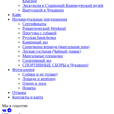
Красное
Экскурсия в Старицкий Краеведческий музей
Выпускной в Чукавино
Кафе
Индивидуальные предложения
Сертификаты
Романтический Weekend
Прогулка с собакой
Русская баня-бочка
Каминный зал
Синичкина веранда (мангальная зона)
Лесная гостиная (Чайный домик)
Мангальные площадки
Спортивный зал
СПОРТИВНЫЕ СБОРЫ в Чукавино!
Фотогалерея
Собаки и не только)
Лошади и верблюд
Олени и лоси
Номера
Отзывы
Контакты и карта
Мы в соцсетях